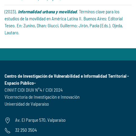
(2023).
Informalidad urbana y movilidad
. Términos clave para los
estudios de la movilidad en América Latina II. Buenos Aires: Editorial
Teseo. En: Zunino, Dhan; Giucci, Guillermo; Jirón, Paola (Eds.). Ojeda,
Lautaro.
Centro de Investigación de Vulnerabilidad e Informalidad Territorial -
Espacio Público-
CINVIT CIDI DIUV N°4 / CIDI 2024
Vicerrectoría de Investigación e Innovación
Universidad de Valparaíso
Av. El Parque 570, Valparaíso
32 250 3504