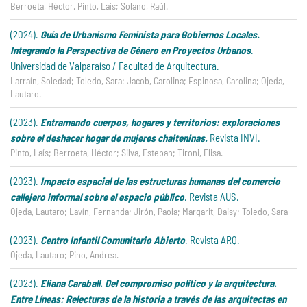
Berroeta, Héctor. Pinto, Laís; Solano, Raúl.
(2024).
Guía de Urbanismo Feminista para Gobiernos Locales.
Integrando la Perspectiva de Género en Proyectos Urbanos
.
Universidad de Valparaíso / Facultad de Arquitectura.
Larraín, Soledad; Toledo, Sara; Jacob, Carolina; Espinosa, Carolina; Ojeda,
Lautaro.
(2023).
Entramando cuerpos, hogares y territorios: exploraciones
sobre el deshacer hogar de mujeres chaiteninas.
Revista INVI.
Pinto, Laís; Berroeta, Héctor; Silva, Esteban; Tironi, Elisa.
(2023).
Impacto espacial de las estructuras humanas del comercio
callejero informal sobre el espacio público
. Revista AUS.
Ojeda, Lautaro; Lavín, Fernanda; Jirón, Paola; Margarit, Daisy; Toledo, Sara
(2023).
Centro Infantil Comunitario Abierto
. Revista ARQ.
Ojeda, Lautaro; Pino, Andrea.
(2023).
Eliana Caraball. Del compromiso político y la arquitectura.
Entre Líneas: Relecturas de la historia a través de las arquitectas en