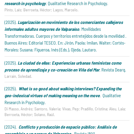
research in psychology
.
Qualitative Research in Psychology.
Pinto, Laís; Berroeta, Héctor; Lagos, Marcelo.
(2025).
Lugarización en movimiento de los comerciantes callejeros
informales adultos mayores de Valparaíso
. Movilidades
Transformadoras. Cuerpos y territorios entretejidos desde la movilidad .
Buenos Aires: Editorial TESEO. En: Jirón, Paola; Imilan, Walter; Cortés-
Morales; Susana; Figueroa, Inés (Eds.), Ojeda, Lautaro.
(2025).
La ciudad de ellas: Experiencias urbanas feministas como
proceso de aprendizaje y co-creación en Viña del Mar
.
Revista Dearq.
Larraín, Soledad.
(2025).
What is so good about walking interviews? Expanding the
geo-indexical virtues of making meaning on the move
. Qualitative
Research in Psychology.
Di Masso, Andrés; Santoro, Valeria; Vivas, Pep; Pradillo, Cristina; Aleu, Laia;
Berroeta, Héctor; Solano, Raúl.
(2024).
Conflicto y producción de espacio público: Análisis de
ensamblaje a un parque de Valparaíso
. Revista INVI.